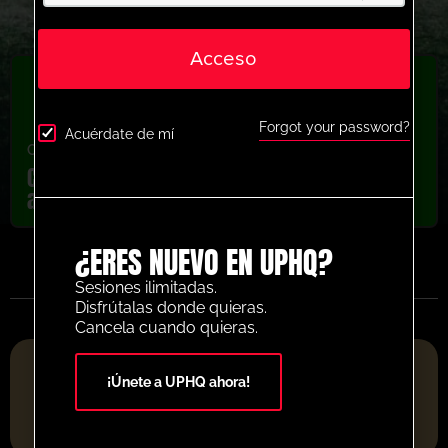
Acceso
Forgot your password?
Acuérdate de mí
Cruce y remate
,
Internacional
,
Jóvenes/Profesionales
Corea del Sur saliendo de la actividad de
acabado de maniquí
¿ERES NUEVO EN UPHQ?
Sesiones ilimitadas.
Disfrútalas donde quieras.
Cancela cuando quieras.
PLATAFORMA DE RECURSOS DE FÚTBOL DEL AÑO 2025
¡Únete a UPHQ ahora!