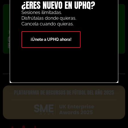
¿ERES NUEVO EN UPHQ?
Sesiones ilimitadas.
Disfrútalas donde quieras.
Cancela cuando quieras.
3v3
Cardiff City 3v3 Locked Into Zones To
¡Únete a UPHQ ahora!
Release 2v1 Activity
PLATAFORMA DE RECURSOS DE FÚTBOL DEL AÑO 2025