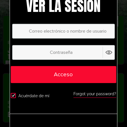
VER LA SESIÓN
Ejercicios de profesionales
Juego de zona de posesión de pases
1v1/2v2 de Gerard Lyttle
Acceso
Forgot your password?
Acuérdate de mí
Ejercicios de profesionales
,
Recientemente añadido
,
última
sesión
Elena Sadiku Zonal Game