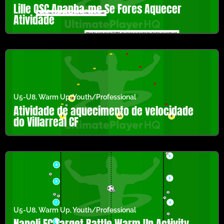
Lille OSC Apanha-me Se Fores Aquecer
Atividade
U5-U8
,
Warm Up
,
Youth/Professional
Atividade de aquecimento de velocidade
do Villarreal CF
U5-U8
,
Warm Up
,
Youth/Professional
Napoli FC Target Battle Warm Up Activity