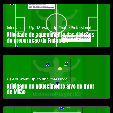
International
,
U5-U8
,
Warm Up
,
Youth/Professional
Atividade de aquecimento das divisões
de preparação da Finlândia
U5-U8
,
Warm Up
,
Youth/Professional
Atividade de aquecimento alvo do Inter
de Milão