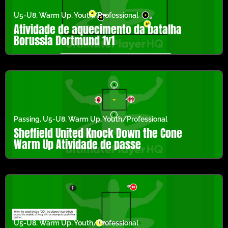
U5-U8
,
Warm Up
,
Youth/Professional
Atividade de aquecimento da batalha
Borussia Dortmund 1v1
Passing
,
U5-U8
,
Warm Up
,
Youth/Professional
Sheffield United Knock Down the Cone
Warm Up Atividade de passe
U5-U8
,
Warm Up
,
Youth/Professional