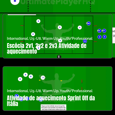
International
,
U5-U8
,
Warm Up
,
Youth/Professional
Escócia 2v1, 2v2 e 2v3 Atividade de
aquecimento
International
,
U5-U8
,
Warm Up
,
Youth/Professional
Atividade de aquecimento Sprint Off da
Itália