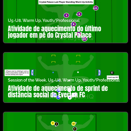
U5-U8
,
Warm Up
,
Youth/Professional
Atividade de aquecimento do último
jogador em pé do Crystal Palace
Session of the Week
,
U5-U8
,
Warm Up
,
Youth/Professional
Atividade de aquecimento de sprint de
distância social do Everton FC