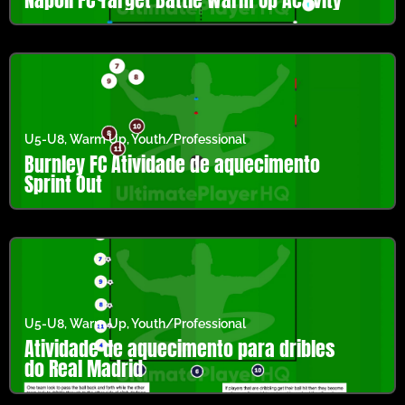
U5-U8
,
Warm Up
,
Youth/Professional
Burnley FC Atividade de aquecimento
Sprint Out
U5-U8
,
Warm Up
,
Youth/Professional
Atividade de aquecimento para dribles
do Real Madrid