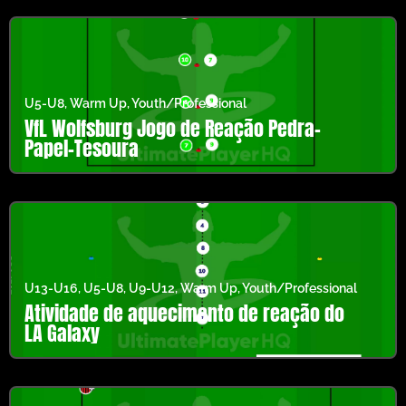
U5-U8
,
Warm Up
,
Youth/Professional
VfL Wolfsburg Jogo de Reação Pedra-
Papel-Tesoura
U13-U16
,
U5-U8
,
U9-U12
,
Warm Up
,
Youth/Professional
Atividade de aquecimento de reação do
LA Galaxy