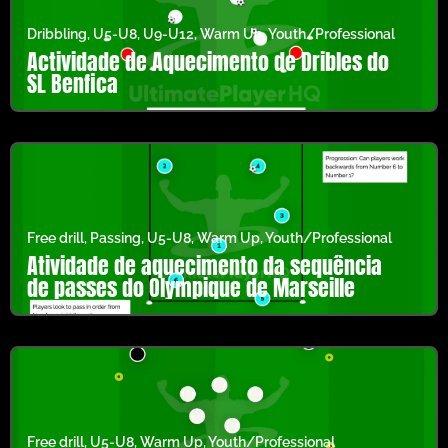
Dribbling
,
U5-U8
,
U9-U12
,
Warm Up
,
Youth/Professional
Actividade de Aquecimento de Dribles do
SL Benfica
Free drill
,
Passing
,
U5-U8
,
Warm Up
,
Youth/Professional
Atividade de aquecimento da sequência
de passes do Olympique de Marseille
Free drill
,
U5-U8
,
Warm Up
,
Youth/Professional