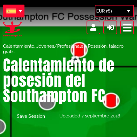
EUR (€)
Calentamiento
,
Jóvenes/Profesionales
,
Posesión
,
taladro
gratis
Calentamiento de
posesión del
Southampton FC
Save Session
Uploaded
7 septiembre 2018