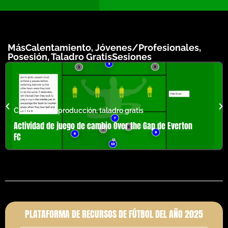
Más
Calentamiento
,
Jóvenes/Profesionales
,
Posesión
,
Taladro Gratis
Sesiones
Cambio de reproducción
,
taladro gratis
Actividad de juego de cambio Over the Gap de Everton
FC
PLATAFORMA DE RECURSOS DE FÚTBOL DEL AÑO 2025