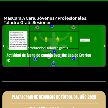
Más
Cara A Cara
,
Jóvenes/Profesionales
,
Taladro Gratis
Sesiones
Cambio de reproducción
,
taladro gratis
Actividad de juego de cambio Over the Gap de Everton
FC
PLATAFORMA DE RECURSOS DE FÚTBOL DEL AÑO 2025