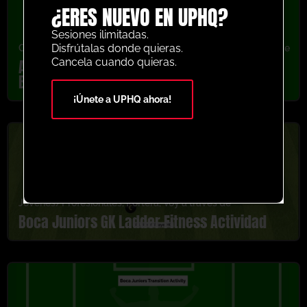
¿ERES NUEVO EN UPHQ?
Sesiones ilimitadas.
Disfrútalas donde quieras.
Calentamiento
,
Jóvenes/Profesionales
,
Paso
,
Voy a través de
Actividad de calentamiento de pases de
Cancela cuando quieras.
Boca Juniors
¡Únete a UPHQ ahora!
Jóvenes/Profesionales
,
Portera
,
Voy a través de
Boca Juniors GK Ladder Fitness Actividad