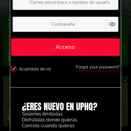
Internacional
,
Jóvenes/Profesionales
,
Tiroteo
Acceso
Actividad de tiro de tercer hombre en
Ucrania
Forgot your password?
Acuérdate de mí
¿ERES NUEVO EN UPHQ?
Internacional
,
Jóvenes/Profesionales
Sesiones ilimitadas.
Ucrania 1v1 Row Juego
Disfrútalas donde quieras.
Cancela cuando quieras.