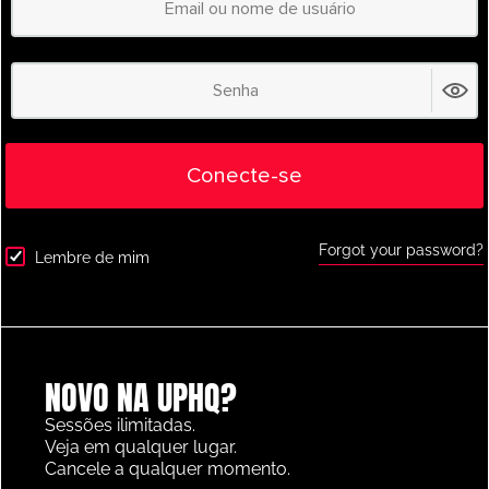
International
,
Shooting
,
Youth/Professional
Conecte-se
Ucrânia Atividade de tiro de corrida de
terceiro homem
Forgot your password?
Lembre de mim
NOVO NA UPHQ?
International
,
Youth/Professional
Sessões ilimitadas.
Jogo de linha 1v1 da Ucrânia
Veja em qualquer lugar.
Cancele a qualquer momento.