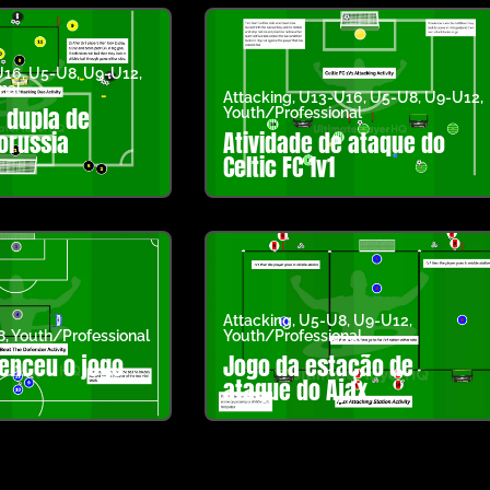
U16
,
U5-U8
,
U9-U12
,
nal
Attacking
,
U13-U16
,
U5-U8
,
U9-U12
,
a dupla de
Youth/Professional
orussia
Atividade de ataque do
Celtic FC 1v1
Attacking
,
U5-U8
,
U9-U12
,
8
,
Youth/Professional
Youth/Professional
venceu o jogo
Jogo da estação de
ataque do Ajax