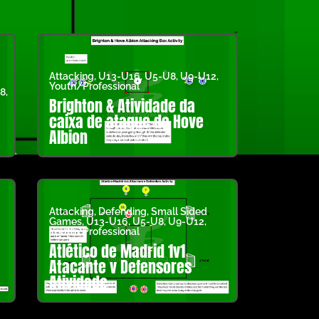
Attacking
,
U13-U16
,
U5-U8
,
U9-U12
,
Youth/Professional
8
,
Brighton & Atividade da
caixa de ataque de Hove
Albion
Attacking
,
Defending
,
Small Sided
Games
,
U13-U16
,
U5-U8
,
U9-U12
,
Youth/Professional
Atlético de Madrid 1v1
Atacante v Defensores
Atividade