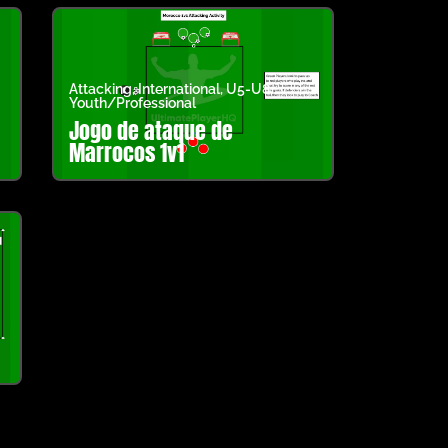
Attacking
,
International
,
U5-U8
,
Youth/Professional
Jogo de ataque de
Marrocos 1v1