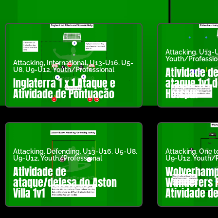
Attacking
,
U13-
Youth/Professio
Attacking
,
International
,
U13-U16
,
U5-
Atividade de
U8
,
U9-U12
,
Youth/Professional
Inglaterra 1 x 1 Ataque e
ataque 1v1 
Atividade de Pontuação
Hotspur
Attacking
,
Defending
,
U13-U16
,
U5-U8
,
Attacking
,
One t
U9-U12
,
Youth/Professional
U9-U12
,
Youth/P
Atividade de
Wolverhamp
ataque/defesa do Aston
Wanderers F
Villa 1v1
Atividade d