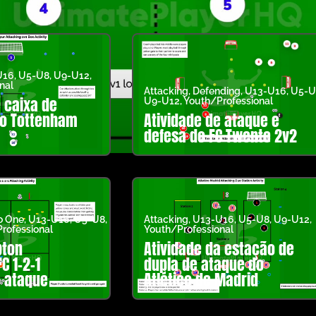
U16
,
U5-U8
,
U9-U12
,
nal
Attacking
,
Defending
,
U13-U16
,
U5-U
 caixa de
U9-U12
,
Youth/Professional
do Tottenham
Atividade de ataque e
defesa do FC Twente 2v2
o One
,
U13-U16
,
U5-U8
,
Attacking
,
U13-U16
,
U5-U8
,
U9-U12
,
rofessional
Youth/Professional
ton
Atividade da estação de
C 1-2-1
dupla de ataque do
e ataque
Atlético de Madrid