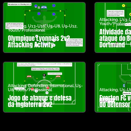
Attacking
,
U13-
Youth/Professio
Attacking
,
U13-U16
,
U5-U8
,
U9-U12
,
Atividade d
Youth/Professional
Olympique Lyonnais 2v2
ataque do B
Attacking Activity
Dortmund
Attacking
,
Defending
,
International
,
U5-
U8
,
Youth/Professional
Attacking
,
U5-U
Jogo de ataque e defesa
Everton FC 
da Inglaterra 2v2
do defensor