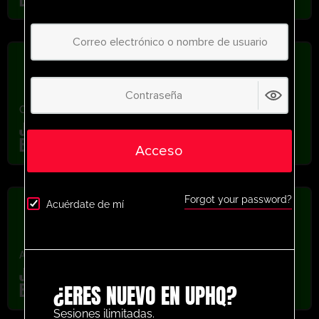
Cara a cara
,
Jóvenes/Profesionales
,
taladro gratis
Juego de Reacción al Primer Toque del FC
Barcelona
Acceso
Forgot your password?
Acuérdate de mí
Agresora
,
Jóvenes/Profesionales
,
U13-U16
Juego de ruptura de ataque del FC
Barcelona
¿ERES NUEVO EN UPHQ?
Sesiones ilimitadas.