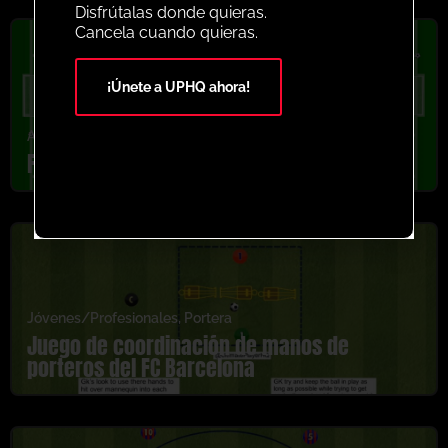
Disfrútalas donde quieras.
Cancela cuando quieras.
¡Únete a UPHQ ahora!
Agresora
,
Jóvenes/Profesionales
,
U13-U16
,
Vivir
FC Barcelona Atacando SSG
Jóvenes/Profesionales
,
Portera
Juego de coordinación de manos de
porteros del FC Barcelona