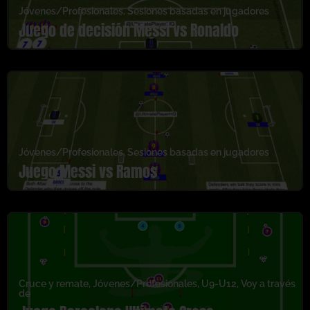
Jóvenes/Profesionales
,
Sesiones basadas en jugadores
Juego de decisión Messi vs Ronaldo
Jóvenes/Profesionales
,
Sesiones basadas en jugadores
Juego Messi vs Ramos
Cruce y remate
,
Jóvenes/Profesionales
,
U9-U12
,
Voy a través
de