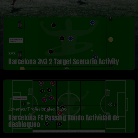
3v3
Barcelona 3v3 2 Target Scenario Activity
Jóvenes/Profesionales
,
Paso
Barcelona FC Passing Rondo Actividad de
desbloqueo