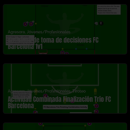
Agresora
,
Jóvenes/Profesionales
Actividad de toma de decisiones FC
Barcelona 1v1
Agresora
,
Jóvenes/Profesionales
,
Tiroteo
Actividad Combinada Finalización Trío FC
Barcelona