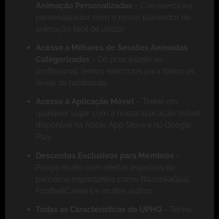
Animação Personalizadas
– Crie exercícios
personalizados com o nosso planeador de
animação fácil de utilizar.
Acesso a Milhares de Sessões Animadas
Categorizadas
– Do principiante ao
profissional, temos exercícios para todos os
níveis de habilidade.
Acesso à Aplicação Móvel
– Treine em
qualquer lugar com a nossa aplicação móvel
disponível na Apple App Store e no Google
Play.
Descontos Exclusivos para Membros
–
Poupe muito com ofertas especiais de
parceiros importantes como BazookaGoal,
FootballCareers e muitos outros.
Todas as Características do UPHQ
– Tenha