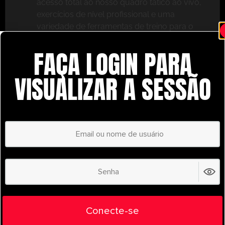
acesso total ao nosso quadro tático ao vivo,
exercícios de nível profissional e uma
variedade de ferramentas de treino para o
ajudar a ter sucesso.
FAÇA LOGIN PARA
Não perca – inscreva-se hoje mesmo e leve o seu
treino para o próximo nível com o
VISUALIZAR A SESSÃO
UltimatePlayerHQ!
Select Plan
POUPE
30%
PLANO ANUAL
€
58.28
/ year
(30% Savings!)
Liberte todo o seu potencial com o
Conecte-se
UltimatePlayerHQ!