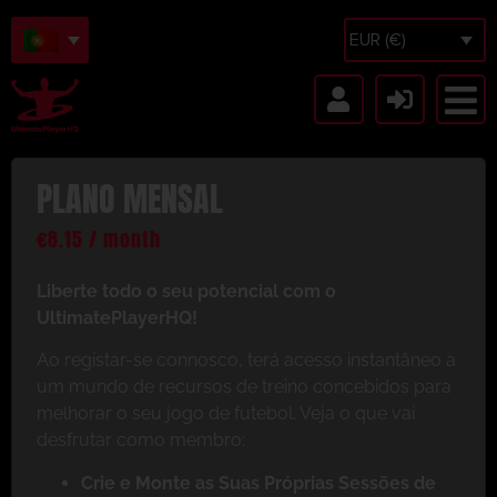
EUR (€)
PLANO MENSAL
€
8.15
/ month
Liberte todo o seu potencial com o
UltimatePlayerHQ!
Ao registar-se connosco, terá acesso instantâneo a
um mundo de recursos de treino concebidos para
melhorar o seu jogo de futebol. Veja o que vai
desfrutar como membro:
Crie e Monte as Suas Próprias Sessões de