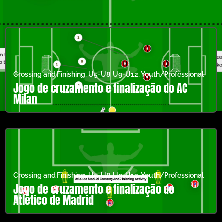
Crossing and Finishing
,
U5-U8
,
U9-U12
,
Youth/Professional
Jogo de cruzamento e finalização do AC
Milan
Crossing and Finishing
,
U5-U8
,
U9-U12
,
Youth/Professional
Jogo de cruzamento e finalização do
Atlético de Madrid