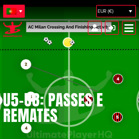
EUR (€)
U5-U8: PASSES E
REMATES