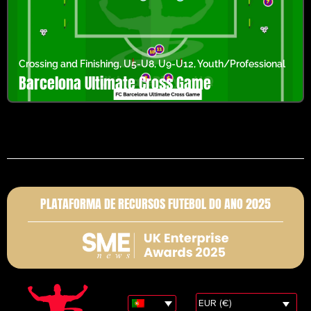
Crossing and Finishing
,
U5-U8
,
U9-U12
,
Youth/Professional
Barcelona Ultimate Cross Game
PLATAFORMA DE RECURSOS FUTEBOL DO ANO 2025
EUR (€)