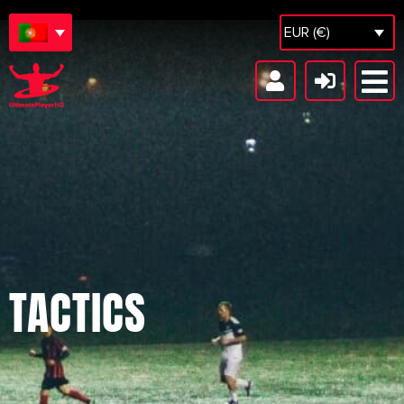
EUR (€)
TACTICS