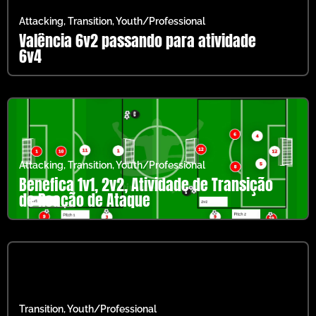
Attacking
,
Transition
,
Youth/Professional
Valência 6v2 passando para atividade
6v4
Attacking
,
Transition
,
Youth/Professional
Benefica 1v1, 2v2, Atividade de Transição
de Reação de Ataque
Transition
,
Youth/Professional