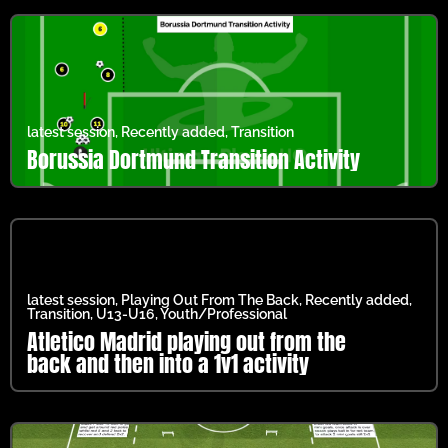
latest session
,
Recently added
,
Transition
Borussia Dortmund Transition Activity
latest session
,
Playing Out From The Back
,
Recently added
,
Transition
,
U13-U16
,
Youth/Professional
Atletico Madrid playing out from the
back and then into a 1v1 activity