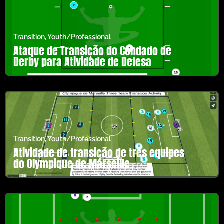
Transition
,
Youth/Professional
Ataque de Transição do Condado de
Derby para Atividade de Defesa
Transition
,
Youth/Professional
Atividade de transição de três equipes
do Olympique de Marseille