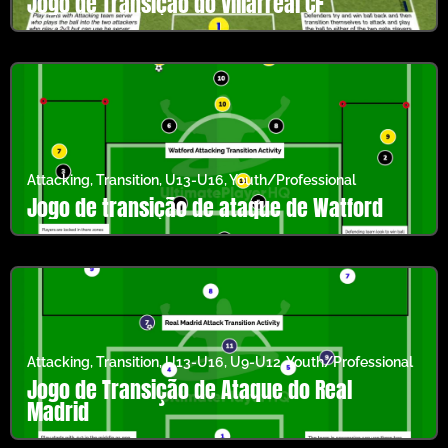
Jogo de Transição do Villarreal CF
Attacking
,
Transition
,
U13-U16
,
Youth/Professional
Jogo de transição de ataque de Watford
Attacking
,
Transition
,
U13-U16
,
U9-U12
,
Youth/Professional
Jogo de Transição de Ataque do Real
Madrid