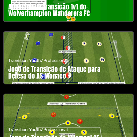
Atividade de transição 1v1 do
Wolverhampton Wanderers FC
Transition
,
Youth/Professional
Jogo de Transição de Ataque para
Defesa do AS Monaco
Transition
,
Youth/Professional