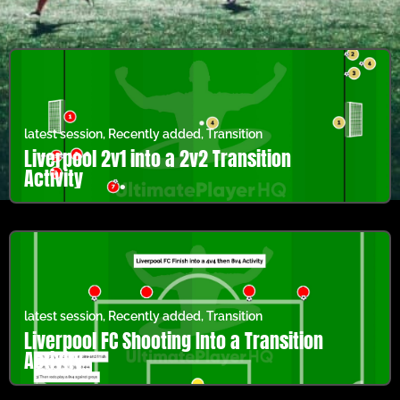
latest session
,
Recently added
,
Transition
Liverpool 2v1 into a 2v2 Transition
Activity
latest session
,
Recently added
,
Transition
Liverpool FC Shooting Into a Transition
Activity