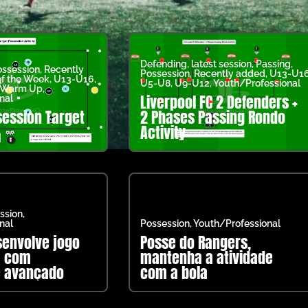
Defending
,
latest session
,
Passing
,
ssession
,
Recently
Possession
,
Recently added
,
U13-U1
of the Week
,
U13-U16
,
U5-U8
,
U9-U12
,
Youth/Professional
Warm Up
,
Liverpool FC 2 Defenders +
nal
ession Target
2 Phases Passing Rondo
Activity
ssion
,
nal
Possession
,
Youth/Professional
senvolve jogo
Posse do Rangers,
a com
mantenha a atividade
e avançado
com a bola