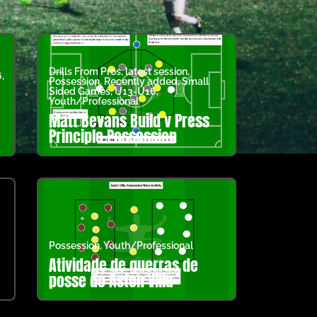
Drills From Pros
,
latest session
,
6
,
Possession
,
Recently added
,
Small
Sided Games
,
U13-U16
,
Youth/Professional
Matt Bevans Build v Press
Principle Possession
Possession
,
Youth/Professional
Atividade de guerras de
posse do Aston Villa