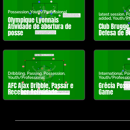
Possession
,
Youth/Professional
latest session
,
Po
Olympique Lyonnais
added
,
Youth/Pr
Atividade de abertura de
Club Brugge
posse
Defesa de Bo
Dribbling
,
Passing
,
Possession
,
International
,
Po
Youth/Professional
Youth/Professio
AFC Ajax Dribble, Passar e
Grécia Posse
Receber Actividade
Game