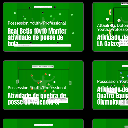
Possession
,
Youth/Professional
Attacking
,
Defen
Real Betis 10v10 Manter
Youth/Professio
atividade de posse de
Atividade d
bola
LA Galaxy 1v
Possession
,
Yout
Atividade d
Possession
,
Youth/Professional
Atividade de quebra de
Quatro Equi
posse do Valencia CF
Olympique L