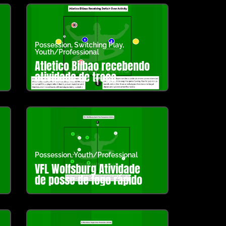
Possession
,
Switching Play
,
Youth/Professional
Atletico Bilbao recebendo
atividade de troca
Possession
,
Youth/Professional
VFL Wolfsburg Atividade
de posse de fogo rápido