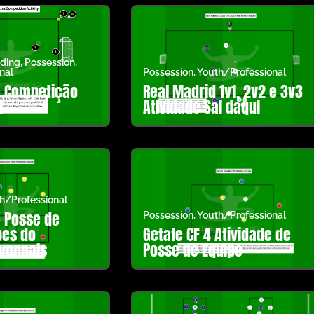
ding
,
Possession
,
nal
Possession
,
Youth/Professional
e Competição
Real Madrid 1v1, 2v2 e 3v3
1
Atividade Sai daqui
h/Professional
e Posse de
Possession
,
Youth/Professional
pes do
Getafe CF 4 Atividade de
yonnais
Posse de Equipe