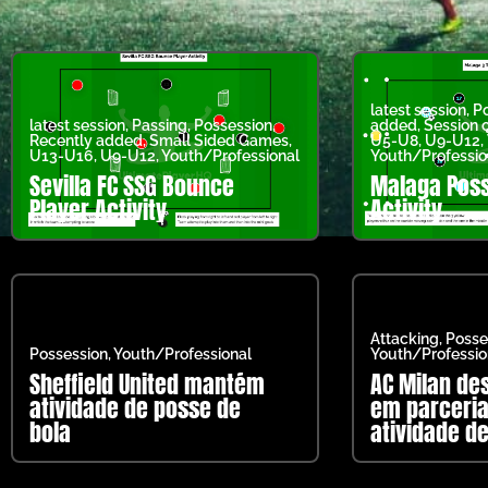
latest session
,
Po
latest session
,
Passing
,
Possession
,
added
,
Session 
Recently added
,
Small Sided Games
,
U5-U8
,
U9-U12
,
U13-U16
,
U9-U12
,
Youth/Professional
Youth/Professio
Sevilla FC SSG Bounce
Malaga Poss
Player Activity
Activity
Attacking
,
Posse
Possession
,
Youth/Professional
Youth/Professio
Sheffield United mantém
AC Milan de
atividade de posse de
em parceri
bola
atividade d