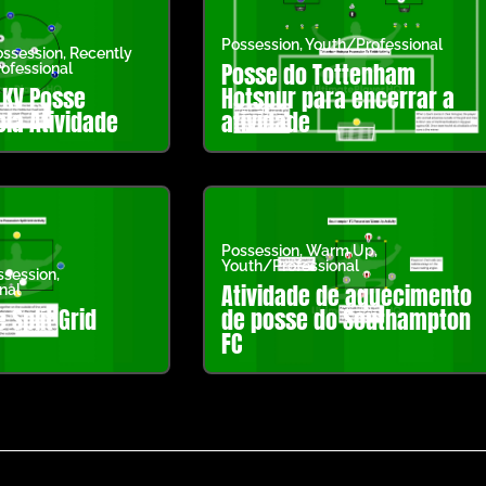
Possession
,
Youth/Professional
ssession
,
Recently
Posse do Tottenham
ofessional
 KV Posse
Hotspur para encerrar a
la Atividade
atividade
Possession
,
Warm Up
,
Youth/Professional
ssession
,
Atividade de aquecimento
nal
 Split Grid
de posse do Southampton
FC