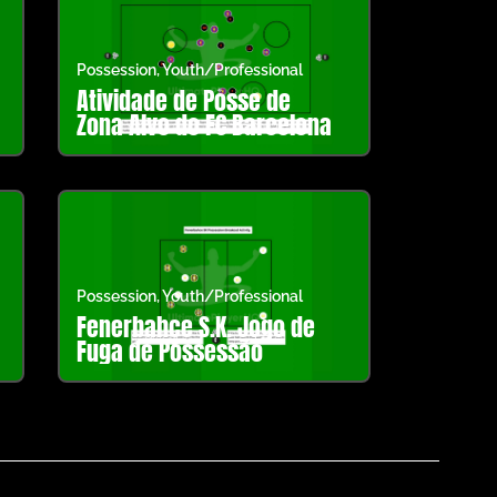
Possession
,
Youth/Professional
Atividade de Posse de
Zona Alvo do FC Barcelona
Possession
,
Youth/Professional
Fenerbahçe S.K. Jogo de
Fuga de Possessão