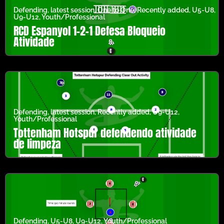
Defending
,
latest session
,
One to One
,
Recently added
,
U5-U8
,
U9-U12
,
Youth/Professional
RCD Espanyol 1-2-1 Defesa Bloqueio
Atividade
Defending
,
latest session
,
Recently added
,
U9-U12
,
Youth/Professional
Tottenham Hotspur defendendo atividade
de limpeza
Defending
,
U5-U8
,
U9-U12
,
Youth/Professional