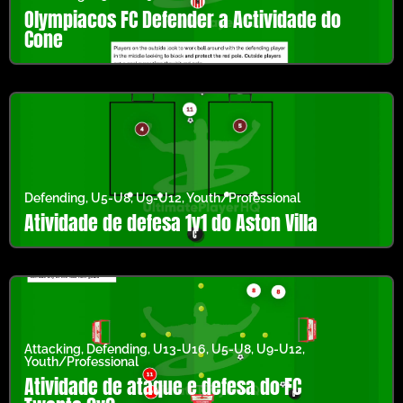
Olympiacos FC Defender a Actividade do
Cone
Defending
,
U5-U8
,
U9-U12
,
Youth/Professional
Atividade de defesa 1v1 do Aston Villa
Attacking
,
Defending
,
U13-U16
,
U5-U8
,
U9-U12
,
Youth/Professional
Atividade de ataque e defesa do FC