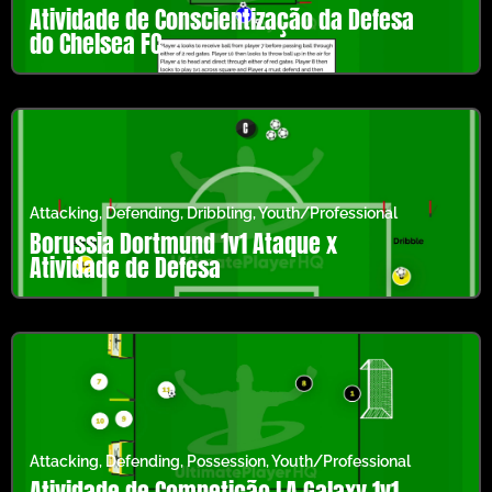
Atividade de Conscientização da Defesa
do Chelsea FC
Attacking
,
Defending
,
Dribbling
,
Youth/Professional
Borussia Dortmund 1v1 Ataque x
Atividade de Defesa
Attacking
,
Defending
,
Possession
,
Youth/Professional
Atividade de Competição LA Galaxy 1v1