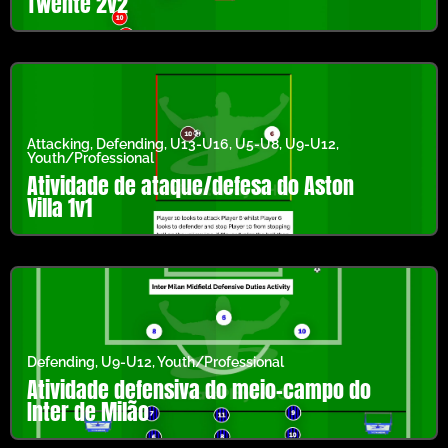
Twente 2v2
Attacking
,
Defending
,
U13-U16
,
U5-U8
,
U9-U12
,
Youth/Professional
Atividade de ataque/defesa do Aston
Villa 1v1
Defending
,
U9-U12
,
Youth/Professional
Atividade defensiva do meio-campo do
Inter de Milão