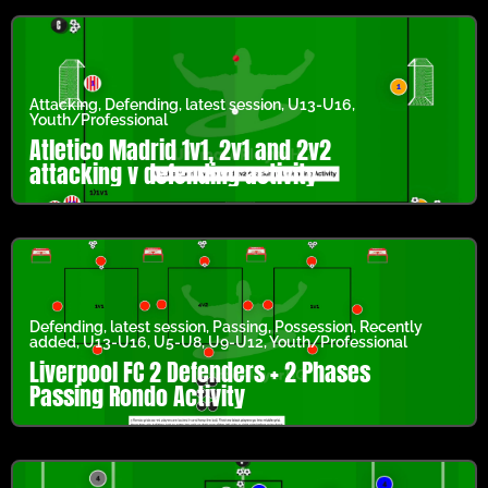
Attacking
,
Defending
,
latest session
,
U13-U16
,
Youth/Professional
Atletico Madrid 1v1, 2v1 and 2v2
attacking v defending activity
Defending
,
latest session
,
Passing
,
Possession
,
Recently
added
,
U13-U16
,
U5-U8
,
U9-U12
,
Youth/Professional
Liverpool FC 2 Defenders + 2 Phases
Passing Rondo Activity