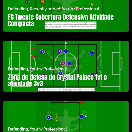
Defending
,
Recently added
,
Youth/Professional
FC Twente Cobertura Defensiva Atividade
Compacta
Defending
,
Youth/Professional
Zona de defesa do Crystal Palace 1v1 e
atividade 3v3
Defending
,
Youth/Professional