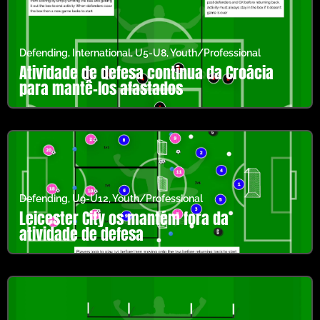
Defending
,
International
,
U5-U8
,
Youth/Professional
Atividade de defesa contínua da Croácia
para mantê-los afastados
Defending
,
U9-U12
,
Youth/Professional
Leicester City os mantém fora da
atividade de defesa