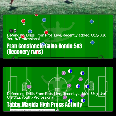
Defending
,
Drills From Pros
,
Live
,
Recently added
,
U13-U16
,
Youth/Professional
Fran Constancio Calvo Rondo 5v3
(Recovery runs)
Defending
,
Drills From Pros
,
Live
,
Recently added
,
U13-U16
,
U9-U12
,
Youth/Professional
Tabby Magida High Press Activity