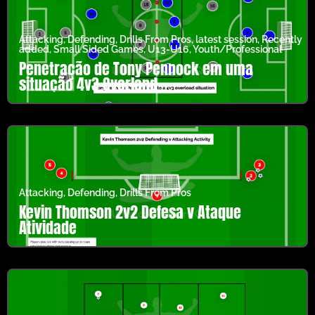
Attacking
,
Defending
,
Drills From Pros
,
latest session
,
Recently
added
,
Small Sided Games
,
U13-U16
,
Youth/Professional
Penetração de Tony Pennock em uma
situação 4v3 Overland
Attacking
,
Defending
,
Drills From Pros
Kevin Thomson 2v2 Defesa v Ataque
Atividade