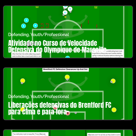
Defending
,
Youth/Professional
Atividade no Curso de Velocidade
Defensiva do Olympique de Marseille
Defending
,
Youth/Professional
Liberações defensivas do Brentford FC
para cima e para fora