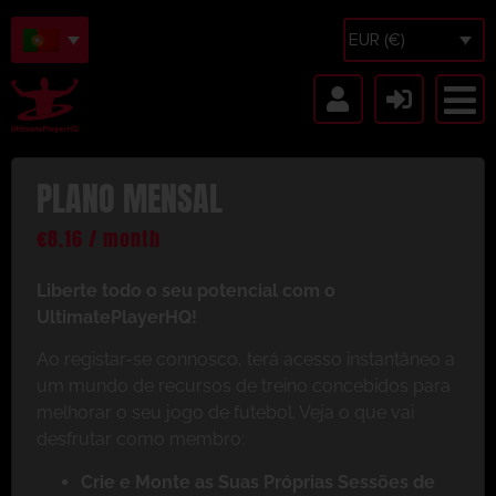
EUR (€)
PLANO MENSAL
€
8.16
/ month
Liberte todo o seu potencial com o
UltimatePlayerHQ!
Ao registar-se connosco, terá acesso instantâneo a
um mundo de recursos de treino concebidos para
melhorar o seu jogo de futebol. Veja o que vai
desfrutar como membro:
Crie e Monte as Suas Próprias Sessões de