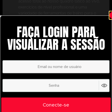
acesso total ao nosso quadro tático ao vivo,
exercícios de nível profissional e uma
variedade de ferramentas de treino para o
ajudar a ter sucesso.
FAÇA LOGIN PARA
Não perca – inscreva-se hoje mesmo e leve o seu
treino para o próximo nível com o
VISUALIZAR A SESSÃO
UltimatePlayerHQ!
Select Plan
POUPE
30%
PLANO ANUAL
€
58.35
/ year
(30% Savings!)
Liberte todo o seu potencial com o
Conecte-se
UltimatePlayerHQ!