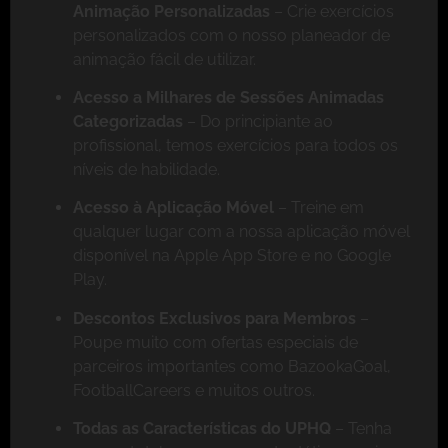
Animação Personalizadas
– Crie exercícios
personalizados com o nosso planeador de
animação fácil de utilizar.
Acesso a Milhares de Sessões Animadas
Categorizadas
– Do principiante ao
profissional, temos exercícios para todos os
níveis de habilidade.
Acesso à Aplicação Móvel
– Treine em
qualquer lugar com a nossa aplicação móvel
disponível na Apple App Store e no Google
Play.
Descontos Exclusivos para Membros
–
Poupe muito com ofertas especiais de
parceiros importantes como BazookaGoal,
FootballCareers e muitos outros.
Todas as Características do UPHQ
– Tenha