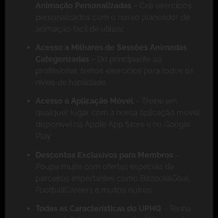
Animação Personalizadas
– Crie exercícios
personalizados com o nosso planeador de
animação fácil de utilizar.
Acesso a Milhares de Sessões Animadas
Categorizadas
– Do principiante ao
profissional, temos exercícios para todos os
níveis de habilidade.
Acesso à Aplicação Móvel
– Treine em
qualquer lugar com a nossa aplicação móvel
disponível na Apple App Store e no Google
Play.
Descontos Exclusivos para Membros
–
Poupe muito com ofertas especiais de
parceiros importantes como BazookaGoal,
FootballCareers e muitos outros.
Todas as Características do UPHQ
– Tenha