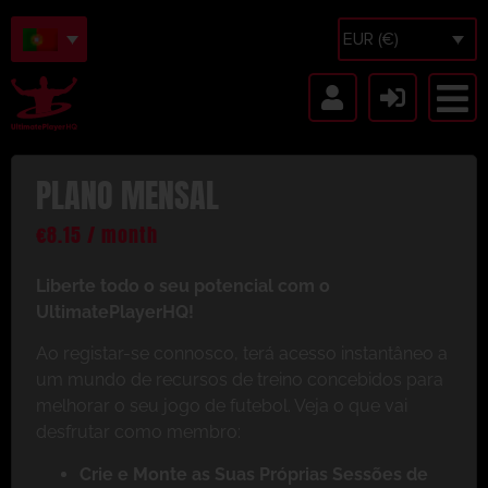
EUR (€)
PLANO MENSAL
€
8.15
/ month
Liberte todo o seu potencial com o
UltimatePlayerHQ!
Ao registar-se connosco, terá acesso instantâneo a
um mundo de recursos de treino concebidos para
melhorar o seu jogo de futebol. Veja o que vai
desfrutar como membro:
Crie e Monte as Suas Próprias Sessões de