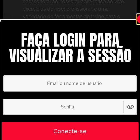
acesso total ao nosso quadro tático ao vivo,
exercícios de nível profissional e uma
variedade de ferramentas de treino para o
ajudar a ter sucesso.
FAÇA LOGIN PARA
Não perca – inscreva-se hoje mesmo e leve o seu
treino para o próximo nível com o
VISUALIZAR A SESSÃO
UltimatePlayerHQ!
Select Plan
POUPE
30%
PLANO ANUAL
€
58.28
/ year
(30% Savings!)
Liberte todo o seu potencial com o
Conecte-se
UltimatePlayerHQ!