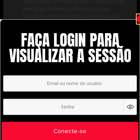
acesso total ao nosso quadro tático ao vivo,
exercícios de nível profissional e uma
variedade de ferramentas de treino para o
ajudar a ter sucesso.
FAÇA LOGIN PARA
Não perca – inscreva-se hoje mesmo e leve o seu
treino para o próximo nível com o
VISUALIZAR A SESSÃO
UltimatePlayerHQ!
Select Plan
POUPE
30%
PLANO ANUAL
€
58.35
/ year
(30% Savings!)
Liberte todo o seu potencial com o
Conecte-se
UltimatePlayerHQ!