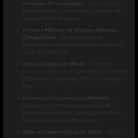
Animação Personalizadas
– Crie exercícios
personalizados com o nosso planeador de
animação fácil de utilizar.
Acesso a Milhares de Sessões Animadas
Categorizadas
– Do principiante ao
profissional, temos exercícios para todos os
níveis de habilidade.
Acesso à Aplicação Móvel
– Treine em
qualquer lugar com a nossa aplicação móvel
disponível na Apple App Store e no Google
Play.
Descontos Exclusivos para Membros
–
Poupe muito com ofertas especiais de
parceiros importantes como BazookaGoal,
FootballCareers e muitos outros.
Todas as Características do UPHQ
– Tenha