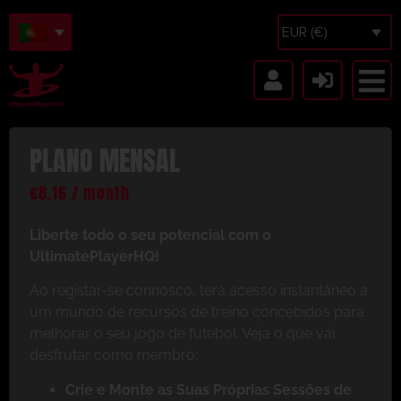
EUR (€)
PLANO MENSAL
€
8.16
/ month
Liberte todo o seu potencial com o
UltimatePlayerHQ!
Ao registar-se connosco, terá acesso instantâneo a
um mundo de recursos de treino concebidos para
melhorar o seu jogo de futebol. Veja o que vai
desfrutar como membro:
Crie e Monte as Suas Próprias Sessões de