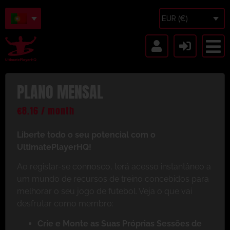
EUR (€)
PLANO MENSAL
€
8.16
/ month
Liberte todo o seu potencial com o
UltimatePlayerHQ!
Ao registar-se connosco, terá acesso instantâneo a
um mundo de recursos de treino concebidos para
melhorar o seu jogo de futebol. Veja o que vai
desfrutar como membro:
Crie e Monte as Suas Próprias Sessões de