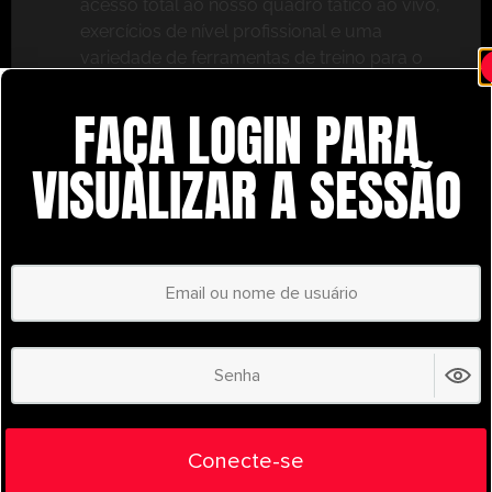
acesso total ao nosso quadro tático ao vivo,
exercícios de nível profissional e uma
variedade de ferramentas de treino para o
ajudar a ter sucesso.
FAÇA LOGIN PARA
Não perca – inscreva-se hoje mesmo e leve o seu
treino para o próximo nível com o
VISUALIZAR A SESSÃO
UltimatePlayerHQ!
Select Plan
POUPE
30%
PLANO ANUAL
€
58.35
/ year
(30% Savings!)
Liberte todo o seu potencial com o
Conecte-se
UltimatePlayerHQ!