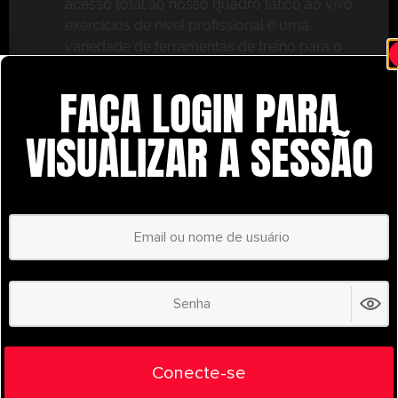
acesso total ao nosso quadro tático ao vivo,
exercícios de nível profissional e uma
variedade de ferramentas de treino para o
ajudar a ter sucesso.
FAÇA LOGIN PARA
Não perca – inscreva-se hoje mesmo e leve o seu
treino para o próximo nível com o
VISUALIZAR A SESSÃO
UltimatePlayerHQ!
Select Plan
POUPE
30%
PLANO ANUAL
€
58.37
/ year
(30% Savings!)
Liberte todo o seu potencial com o
Conecte-se
UltimatePlayerHQ!