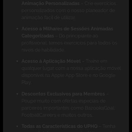
Animação Personalizadas
– Crie exercícios
personalizados com o nosso planeador de
animação fácil de utilizar.
Acesso a Milhares de Sessões Animadas
Categorizadas
– Do principiante ao
profissional, temos exercícios para todos os
níveis de habilidade.
Acesso à Aplicação Móvel
– Treine em
qualquer lugar com a nossa aplicação móvel
disponível na Apple App Store e no Google
Play.
Descontos Exclusivos para Membros
–
Poupe muito com ofertas especiais de
parceiros importantes como BazookaGoal,
FootballCareers e muitos outros.
Todas as Características do UPHQ
– Tenha