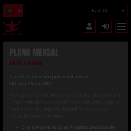
EUR (€)
PLANO MENSAL
€
8.16
/ month
Liberte todo o seu potencial com o
UltimatePlayerHQ!
Ao registar-se connosco, terá acesso instantâneo a
um mundo de recursos de treino concebidos para
melhorar o seu jogo de futebol. Veja o que vai
desfrutar como membro:
Crie e Monte as Suas Próprias Sessões de