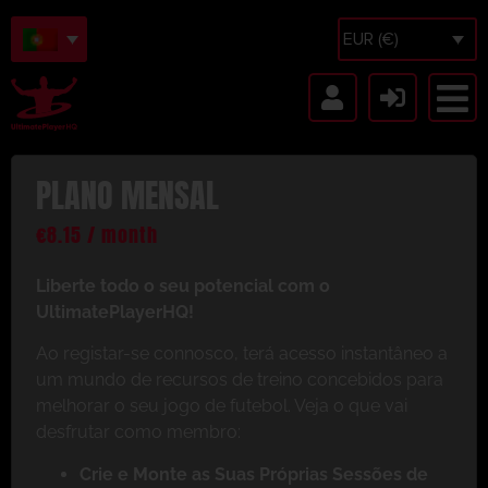
EUR (€)
PLANO MENSAL
€
8.15
/ month
Liberte todo o seu potencial com o
UltimatePlayerHQ!
Ao registar-se connosco, terá acesso instantâneo a
um mundo de recursos de treino concebidos para
melhorar o seu jogo de futebol. Veja o que vai
desfrutar como membro:
Crie e Monte as Suas Próprias Sessões de