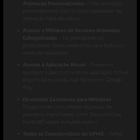
Animação Personalizadas
– Crie exercícios
personalizados com o nosso planeador de
animação fácil de utilizar.
Acesso a Milhares de Sessões Animadas
Categorizadas
– Do principiante ao
profissional, temos exercícios para todos os
níveis de habilidade.
Acesso à Aplicação Móvel
– Treine em
qualquer lugar com a nossa aplicação móvel
disponível na Apple App Store e no Google
Play.
Descontos Exclusivos para Membros
–
Poupe muito com ofertas especiais de
parceiros importantes como BazookaGoal,
FootballCareers e muitos outros.
Todas as Características do UPHQ
– Tenha