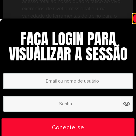
acesso total ao nosso quadro tático ao vivo,
exercícios de nível profissional e uma
variedade de ferramentas de treino para o
ajudar a ter sucesso.
FAÇA LOGIN PARA
Não perca – inscreva-se hoje mesmo e leve o seu
treino para o próximo nível com o
VISUALIZAR A SESSÃO
UltimatePlayerHQ!
Select Plan
POUPE
30%
PLANO ANUAL
€
58.28
/ year
(30% Savings!)
Liberte todo o seu potencial com o
Conecte-se
UltimatePlayerHQ!