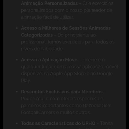
Animação Personalizadas
– Crie exercícios
personalizados com o nosso planeador de
animação fácil de utilizar.
Acesso a Milhares de Sessões Animadas
Categorizadas
– Do principiante ao
profissional, temos exercícios para todos os
níveis de habilidade.
Acesso à Aplicação Móvel
– Treine em
qualquer lugar com a nossa aplicação móvel
disponível na Apple App Store e no Google
Play.
Descontos Exclusivos para Membros
–
Poupe muito com ofertas especiais de
parceiros importantes como BazookaGoal,
FootballCareers e muitos outros.
Todas as Características do UPHQ
– Tenha