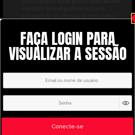
acesso total ao nosso quadro tático ao vivo,
exercícios de nível profissional e uma
variedade de ferramentas de treino para o
ajudar a ter sucesso.
FAÇA LOGIN PARA
Não perca – inscreva-se hoje mesmo e leve o seu
treino para o próximo nível com o
VISUALIZAR A SESSÃO
UltimatePlayerHQ!
Select Plan
POUPE
30%
PLANO ANUAL
€
58.37
/ year
(30% Savings!)
Liberte todo o seu potencial com o
Conecte-se
UltimatePlayerHQ!