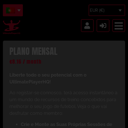
EUR (€)
PLANO MENSAL
€
8.16
/ month
Liberte todo o seu potencial com o
UltimatePlayerHQ!
Ao registar-se connosco, terá acesso instantâneo a
um mundo de recursos de treino concebidos para
melhorar o seu jogo de futebol. Veja o que vai
desfrutar como membro:
Crie e Monte as Suas Próprias Sessões de