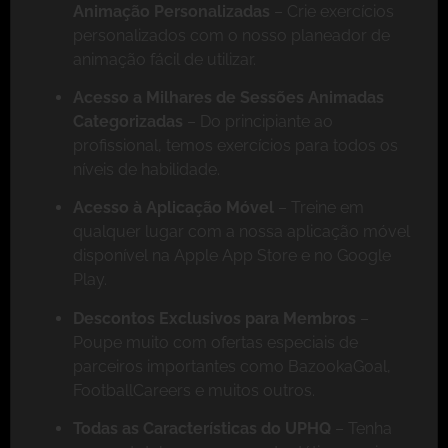
Animação Personalizadas
– Crie exercícios
personalizados com o nosso planeador de
animação fácil de utilizar.
Acesso a Milhares de Sessões Animadas
Categorizadas
– Do principiante ao
profissional, temos exercícios para todos os
níveis de habilidade.
Acesso à Aplicação Móvel
– Treine em
qualquer lugar com a nossa aplicação móvel
disponível na Apple App Store e no Google
Play.
Descontos Exclusivos para Membros
–
Poupe muito com ofertas especiais de
parceiros importantes como BazookaGoal,
FootballCareers e muitos outros.
Todas as Características do UPHQ
– Tenha