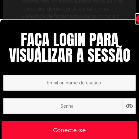
acesso total ao nosso quadro tático ao vivo,
exercícios de nível profissional e uma
variedade de ferramentas de treino para o
ajudar a ter sucesso.
FAÇA LOGIN PARA
Não perca – inscreva-se hoje mesmo e leve o seu
treino para o próximo nível com o
VISUALIZAR A SESSÃO
UltimatePlayerHQ!
Select Plan
POUPE
30%
PLANO ANUAL
€
58.24
/ year
(30% Savings!)
Liberte todo o seu potencial com o
Conecte-se
UltimatePlayerHQ!