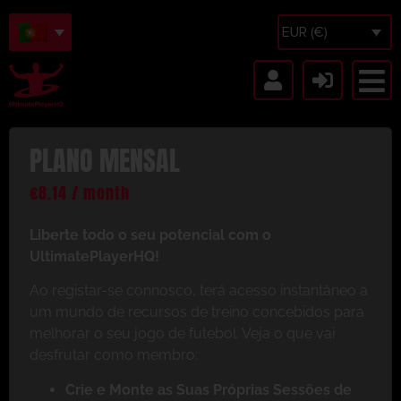
EUR (€)
PLANO MENSAL
€
8.14
/ month
Liberte todo o seu potencial com o
UltimatePlayerHQ!
Ao registar-se connosco, terá acesso instantâneo a
um mundo de recursos de treino concebidos para
melhorar o seu jogo de futebol. Veja o que vai
desfrutar como membro:
Crie e Monte as Suas Próprias Sessões de