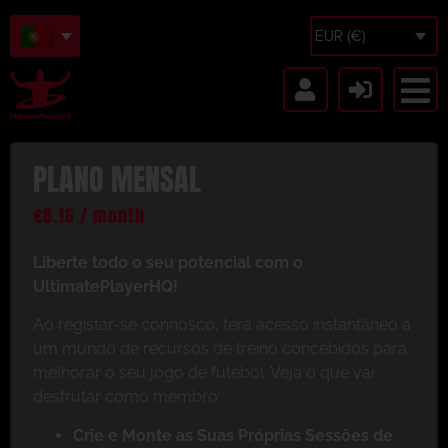
EUR (€)
PLANO MENSAL
€
8.16
/ month
Liberte todo o seu potencial com o
UltimatePlayerHQ!
Ao registar-se connosco, terá acesso instantâneo a
um mundo de recursos de treino concebidos para
melhorar o seu jogo de futebol. Veja o que vai
desfrutar como membro:
Crie e Monte as Suas Próprias Sessões de