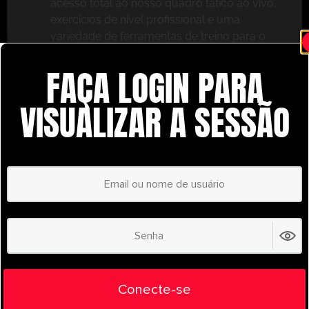
acesso total ao nosso quadro tático ao vivo,
exercícios de nível profissional e uma
variedade de ferramentas de treino para o
ajudar a ter sucesso.
FAÇA LOGIN PARA
Não perca – inscreva-se hoje mesmo e leve o seu
treino para o próximo nível com o
VISUALIZAR A SESSÃO
UltimatePlayerHQ!
Select Plan
POUPE
30%
PLANO ANUAL
€
58.37
/ year
(30% Savings!)
Liberte todo o seu potencial com o
Conecte-se
UltimatePlayerHQ!