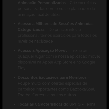
Animação Personalizadas
– Crie exercícios
personalizados com o nosso planeador de
animação fácil de utilizar.
Acesso a Milhares de Sessões Animadas
Categorizadas
– Do principiante ao
profissional, temos exercícios para todos os
níveis de habilidade.
Acesso à Aplicação Móvel
– Treine em
qualquer lugar com a nossa aplicação móvel
disponível na Apple App Store e no Google
Play.
Descontos Exclusivos para Membros
–
Poupe muito com ofertas especiais de
parceiros importantes como BazookaGoal,
FootballCareers e muitos outros.
Todas as Características do UPHQ
– Tenha