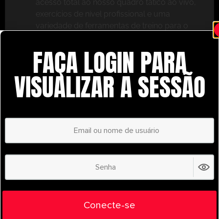
acesso total ao nosso quadro tático ao vivo,
exercícios de nível profissional e uma
variedade de ferramentas de treino para o
ajudar a ter sucesso.
FAÇA LOGIN PARA
Não perca – inscreva-se hoje mesmo e leve o seu
treino para o próximo nível com o
VISUALIZAR A SESSÃO
UltimatePlayerHQ!
Select Plan
POUPE
30%
PLANO ANUAL
€
58.24
/ year
(30% Savings!)
Liberte todo o seu potencial com o
Conecte-se
UltimatePlayerHQ!