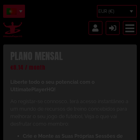
EUR (€)
PLANO MENSAL
€
8.14
/ month
Liberte todo o seu potencial com o
UltimatePlayerHQ!
Ao registar-se connosco, terá acesso instantâneo a
um mundo de recursos de treino concebidos para
melhorar o seu jogo de futebol. Veja o que vai
desfrutar como membro:
Crie e Monte as Suas Próprias Sessões de