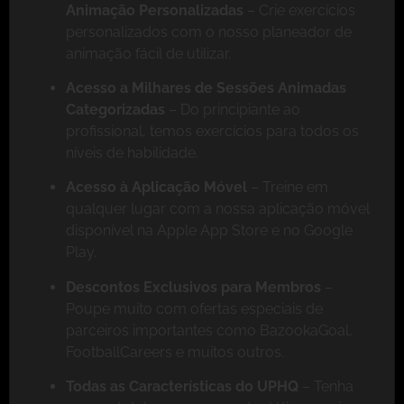
Animação Personalizadas
– Crie exercícios
personalizados com o nosso planeador de
animação fácil de utilizar.
Acesso a Milhares de Sessões Animadas
Categorizadas
– Do principiante ao
profissional, temos exercícios para todos os
níveis de habilidade.
Acesso à Aplicação Móvel
– Treine em
qualquer lugar com a nossa aplicação móvel
disponível na Apple App Store e no Google
Play.
Descontos Exclusivos para Membros
–
Poupe muito com ofertas especiais de
parceiros importantes como BazookaGoal,
FootballCareers e muitos outros.
Todas as Características do UPHQ
– Tenha