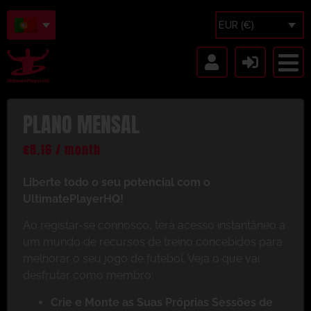
EUR (€)
PLANO MENSAL
€
8.16
/ month
Liberte todo o seu potencial com o
UltimatePlayerHQ!
Ao registar-se connosco, terá acesso instantâneo a
um mundo de recursos de treino concebidos para
melhorar o seu jogo de futebol. Veja o que vai
desfrutar como membro:
Crie e Monte as Suas Próprias Sessões de