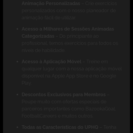
Animação Personalizadas
– Crie exercícios
personalizados com o nosso planeador de
animação fácil de utilizar.
Acesso a Milhares de Sessões Animadas
Categorizadas
– Do principiante ao
profissional, temos exercícios para todos os
níveis de habilidade.
Acesso à Aplicação Móvel
– Treine em
qualquer lugar com a nossa aplicação móvel
disponível na Apple App Store e no Google
Play.
Descontos Exclusivos para Membros
–
Poupe muito com ofertas especiais de
parceiros importantes como BazookaGoal,
FootballCareers e muitos outros.
Todas as Características do UPHQ
– Tenha