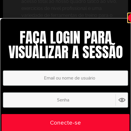
acesso total ao nosso quadro tático ao vivo,
exercícios de nível profissional e uma
variedade de ferramentas de treino para o
ajudar a ter sucesso.
FAÇA LOGIN PARA
Não perca – inscreva-se hoje mesmo e leve o seu
treino para o próximo nível com o
VISUALIZAR A SESSÃO
UltimatePlayerHQ!
Select Plan
POUPE
30%
PLANO ANUAL
€
58.35
/ year
(30% Savings!)
Liberte todo o seu potencial com o
Conecte-se
UltimatePlayerHQ!