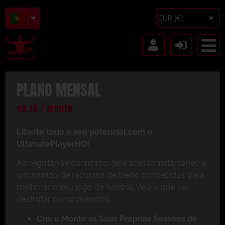
EUR (€)
PLANO MENSAL
€
8.16
/ month
Liberte todo o seu potencial com o
UltimatePlayerHQ!
Ao registar-se connosco, terá acesso instantâneo a
um mundo de recursos de treino concebidos para
melhorar o seu jogo de futebol. Veja o que vai
desfrutar como membro:
Crie e Monte as Suas Próprias Sessões de