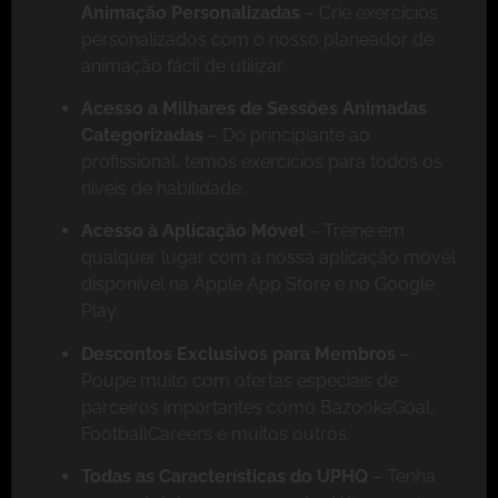
Animação Personalizadas
– Crie exercícios
personalizados com o nosso planeador de
animação fácil de utilizar.
Acesso a Milhares de Sessões Animadas
Categorizadas
– Do principiante ao
profissional, temos exercícios para todos os
níveis de habilidade.
Acesso à Aplicação Móvel
– Treine em
qualquer lugar com a nossa aplicação móvel
disponível na Apple App Store e no Google
Play.
Descontos Exclusivos para Membros
–
Poupe muito com ofertas especiais de
parceiros importantes como BazookaGoal,
FootballCareers e muitos outros.
Todas as Características do UPHQ
– Tenha