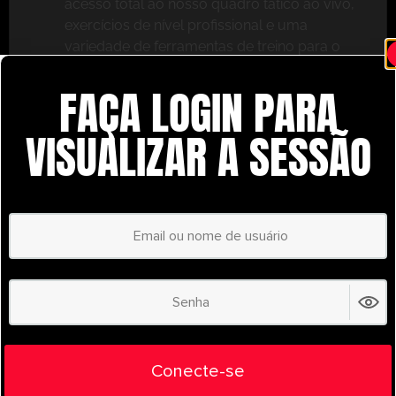
acesso total ao nosso quadro tático ao vivo,
exercícios de nível profissional e uma
variedade de ferramentas de treino para o
ajudar a ter sucesso.
FAÇA LOGIN PARA
Não perca – inscreva-se hoje mesmo e leve o seu
treino para o próximo nível com o
VISUALIZAR A SESSÃO
UltimatePlayerHQ!
Select Plan
POUPE
30%
PLANO ANUAL
€
58.35
/ year
(30% Savings!)
Liberte todo o seu potencial com o
Conecte-se
UltimatePlayerHQ!