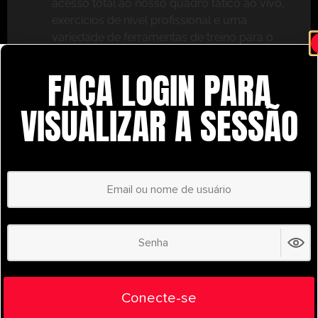
acesso total ao nosso quadro tático ao vivo,
exercícios de nível profissional e uma
variedade de ferramentas de treino para o
ajudar a ter sucesso.
FAÇA LOGIN PARA
Não perca – inscreva-se hoje mesmo e leve o seu
treino para o próximo nível com o
VISUALIZAR A SESSÃO
UltimatePlayerHQ!
Select Plan
POUPE
30%
PLANO ANUAL
€
58.37
/ year
(30% Savings!)
Liberte todo o seu potencial com o
Conecte-se
UltimatePlayerHQ!