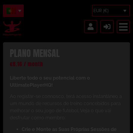
EUR (€)
PLANO MENSAL
€
8.16
/ month
Liberte todo o seu potencial com o
UltimatePlayerHQ!
Ao registar-se connosco, terá acesso instantâneo a
um mundo de recursos de treino concebidos para
melhorar o seu jogo de futebol. Veja o que vai
desfrutar como membro:
Crie e Monte as Suas Próprias Sessões de