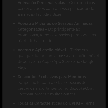
Animação Personalizadas
– Crie exercícios
personalizados com o nosso planeador de
animação fácil de utilizar.
Acesso a Milhares de Sessões Animadas
Categorizadas
– Do principiante ao
profissional, temos exercícios para todos os
níveis de habilidade.
Acesso à Aplicação Móvel
– Treine em
qualquer lugar com a nossa aplicação móvel
disponível na Apple App Store e no Google
Play.
Descontos Exclusivos para Membros
–
Poupe muito com ofertas especiais de
parceiros importantes como BazookaGoal,
FootballCareers e muitos outros.
Todas as Características do UPHQ
– Tenha