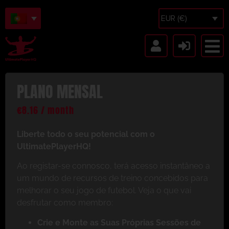
EUR (€)
PLANO MENSAL
€
8.16
/ month
Liberte todo o seu potencial com o
UltimatePlayerHQ!
Ao registar-se connosco, terá acesso instantâneo a
um mundo de recursos de treino concebidos para
melhorar o seu jogo de futebol. Veja o que vai
desfrutar como membro:
Crie e Monte as Suas Próprias Sessões de