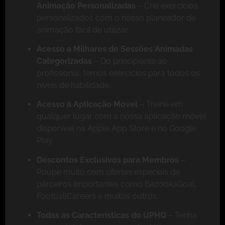
Animação Personalizadas
– Crie exercícios
personalizados com o nosso planeador de
animação fácil de utilizar.
Acesso a Milhares de Sessões Animadas
Categorizadas
– Do principiante ao
profissional, temos exercícios para todos os
níveis de habilidade.
Acesso à Aplicação Móvel
– Treine em
qualquer lugar com a nossa aplicação móvel
disponível na Apple App Store e no Google
Play.
Descontos Exclusivos para Membros
–
Poupe muito com ofertas especiais de
parceiros importantes como BazookaGoal,
FootballCareers e muitos outros.
Todas as Características do UPHQ
– Tenha