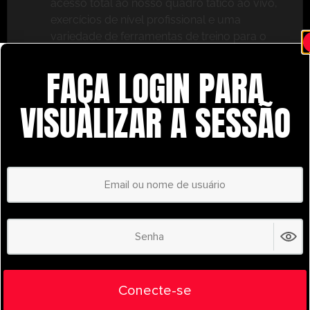
acesso total ao nosso quadro tático ao vivo,
exercícios de nível profissional e uma
variedade de ferramentas de treino para o
ajudar a ter sucesso.
FAÇA LOGIN PARA
Não perca – inscreva-se hoje mesmo e leve o seu
treino para o próximo nível com o
VISUALIZAR A SESSÃO
UltimatePlayerHQ!
Select Plan
POUPE
30%
PLANO ANUAL
€
58.37
/ year
(30% Savings!)
Liberte todo o seu potencial com o
Conecte-se
UltimatePlayerHQ!