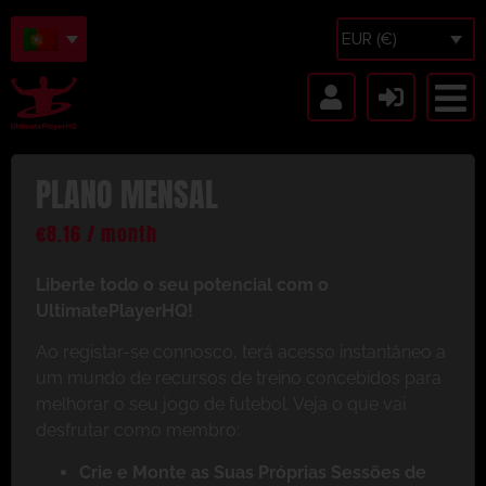
EUR (€)
PLANO MENSAL
€
8.16
/ month
Liberte todo o seu potencial com o
UltimatePlayerHQ!
Ao registar-se connosco, terá acesso instantâneo a
um mundo de recursos de treino concebidos para
melhorar o seu jogo de futebol. Veja o que vai
desfrutar como membro:
Crie e Monte as Suas Próprias Sessões de