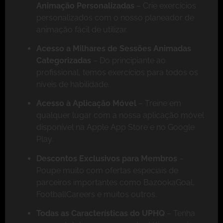
Animação Personalizadas
– Crie exercícios
personalizados com o nosso planeador de
animação fácil de utilizar.
Acesso a Milhares de Sessões Animadas
Categorizadas
– Do principiante ao
profissional, temos exercícios para todos os
níveis de habilidade.
Acesso à Aplicação Móvel
– Treine em
qualquer lugar com a nossa aplicação móvel
disponível na Apple App Store e no Google
Play.
Descontos Exclusivos para Membros
–
Poupe muito com ofertas especiais de
parceiros importantes como BazookaGoal,
FootballCareers e muitos outros.
Todas as Características do UPHQ
– Tenha