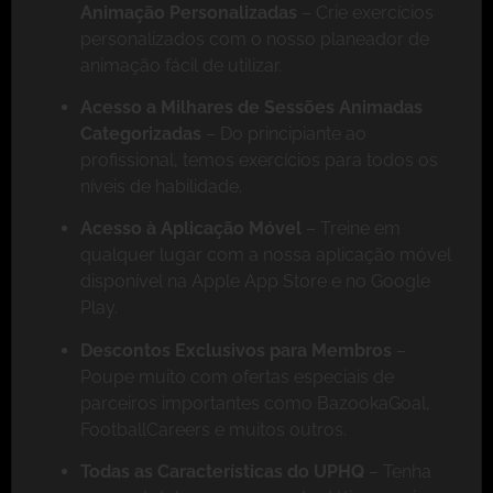
Animação Personalizadas
– Crie exercícios
personalizados com o nosso planeador de
animação fácil de utilizar.
Acesso a Milhares de Sessões Animadas
Categorizadas
– Do principiante ao
profissional, temos exercícios para todos os
níveis de habilidade.
Acesso à Aplicação Móvel
– Treine em
qualquer lugar com a nossa aplicação móvel
disponível na Apple App Store e no Google
Play.
Descontos Exclusivos para Membros
–
Poupe muito com ofertas especiais de
parceiros importantes como BazookaGoal,
FootballCareers e muitos outros.
Todas as Características do UPHQ
– Tenha