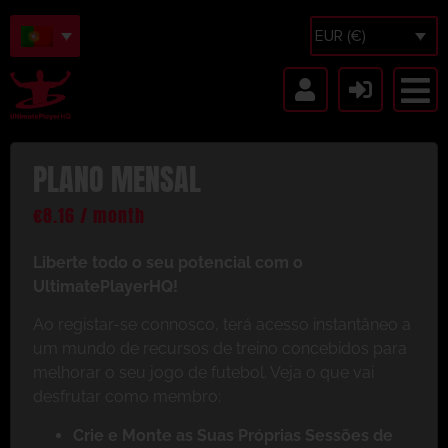
EUR (€)
PLANO MENSAL
€
8.16
/ month
Liberte todo o seu potencial com o
UltimatePlayerHQ!
Ao registar-se connosco, terá acesso instantâneo a
um mundo de recursos de treino concebidos para
melhorar o seu jogo de futebol. Veja o que vai
desfrutar como membro:
Crie e Monte as Suas Próprias Sessões de