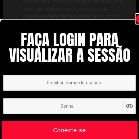
acesso total ao nosso quadro tático ao vivo,
exercícios de nível profissional e uma
variedade de ferramentas de treino para o
ajudar a ter sucesso.
FAÇA LOGIN PARA
Não perca – inscreva-se hoje mesmo e leve o seu
treino para o próximo nível com o
VISUALIZAR A SESSÃO
UltimatePlayerHQ!
Select Plan
POUPE
30%
PLANO ANUAL
€
58.39
/ year
(30% Savings!)
Liberte todo o seu potencial com o
Conecte-se
UltimatePlayerHQ!