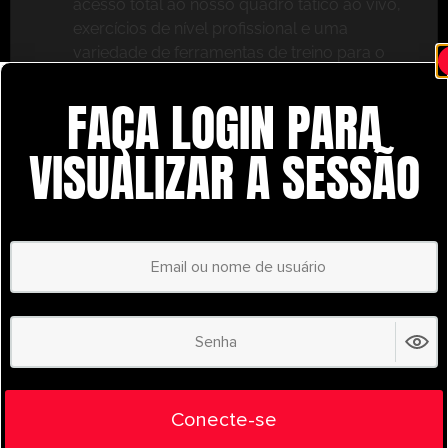
acesso total ao nosso quadro tático ao vivo,
exercícios de nível profissional e uma
variedade de ferramentas de treino para o
ajudar a ter sucesso.
FAÇA LOGIN PARA
Não perca – inscreva-se hoje mesmo e leve o seu
treino para o próximo nível com o
VISUALIZAR A SESSÃO
UltimatePlayerHQ!
Select Plan
POUPE
30%
PLANO ANUAL
€
58.35
/ year
(30% Savings!)
Liberte todo o seu potencial com o
Conecte-se
UltimatePlayerHQ!