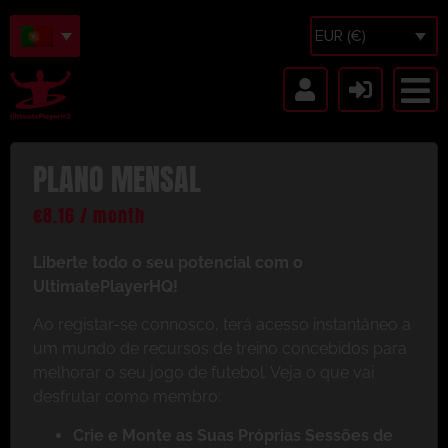
EUR (€)
PLANO MENSAL
€
8.16
/ month
Liberte todo o seu potencial com o
UltimatePlayerHQ!
Ao registar-se connosco, terá acesso instantâneo a
um mundo de recursos de treino concebidos para
melhorar o seu jogo de futebol. Veja o que vai
desfrutar como membro:
Crie e Monte as Suas Próprias Sessões de