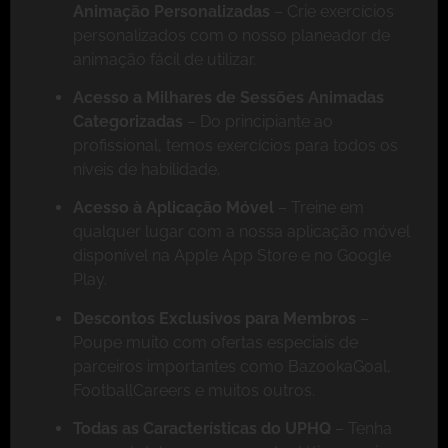
Animação Personalizadas
– Crie exercícios
personalizados com o nosso planeador de
animação fácil de utilizar.
Acesso a Milhares de Sessões Animadas
Categorizadas
– Do principiante ao
profissional, temos exercícios para todos os
níveis de habilidade.
Acesso à Aplicação Móvel
– Treine em
qualquer lugar com a nossa aplicação móvel
disponível na Apple App Store e no Google
Play.
Descontos Exclusivos para Membros
–
Poupe muito com ofertas especiais de
parceiros importantes como BazookaGoal,
FootballCareers e muitos outros.
Todas as Características do UPHQ
– Tenha