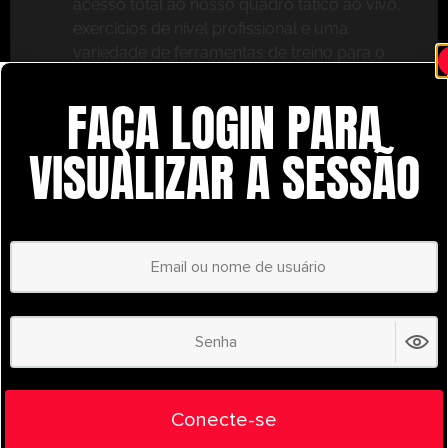
acesso total ao nosso quadro tático ao vivo,
exercícios de nível profissional e uma
variedade de ferramentas de treino para o
ajudar a ter sucesso.
FAÇA LOGIN PARA
Não perca – inscreva-se hoje mesmo e leve o seu
treino para o próximo nível com o
VISUALIZAR A SESSÃO
UltimatePlayerHQ!
Select Plan
POUPE
30%
PLANO ANUAL
€
58.39
/ year
(30% Savings!)
Liberte todo o seu potencial com o
Conecte-se
UltimatePlayerHQ!