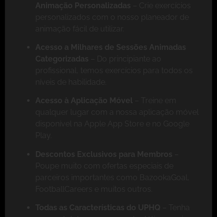
Animação Personalizadas
– Crie exercícios
personalizados com o nosso planeador de
animação fácil de utilizar.
Acesso a Milhares de Sessões Animadas
Categorizadas
– Do principiante ao
profissional, temos exercícios para todos os
níveis de habilidade.
Acesso à Aplicação Móvel
– Treine em
qualquer lugar com a nossa aplicação móvel
disponível na Apple App Store e no Google
Play.
Descontos Exclusivos para Membros
–
Poupe muito com ofertas especiais de
parceiros importantes como BazookaGoal,
FootballCareers e muitos outros.
Todas as Características do UPHQ
– Tenha