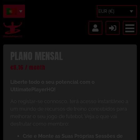
EUR (€)
PLANO MENSAL
€
8.16
/ month
Liberte todo o seu potencial com o
UltimatePlayerHQ!
Ao registar-se connosco, terá acesso instantâneo a
um mundo de recursos de treino concebidos para
melhorar o seu jogo de futebol. Veja o que vai
desfrutar como membro:
Crie e Monte as Suas Próprias Sessões de