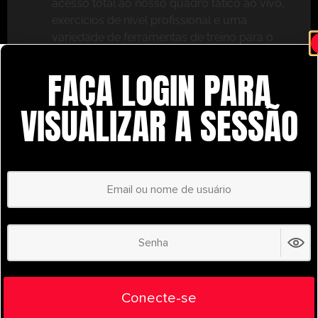
acesso total ao nosso quadro tático ao vivo,
exercícios de nível profissional e uma
variedade de ferramentas de treino para o
ajudar a ter sucesso.
FAÇA LOGIN PARA
Não perca – inscreva-se hoje mesmo e leve o seu
treino para o próximo nível com o
VISUALIZAR A SESSÃO
UltimatePlayerHQ!
Select Plan
POUPE
30%
PLANO ANUAL
€
58.39
/ year
(30% Savings!)
Liberte todo o seu potencial com o
Conecte-se
UltimatePlayerHQ!