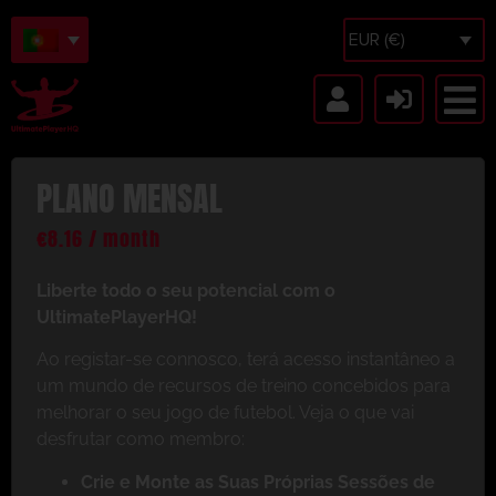
EUR (€)
PLANO MENSAL
€
8.16
/ month
Liberte todo o seu potencial com o
UltimatePlayerHQ!
Ao registar-se connosco, terá acesso instantâneo a
um mundo de recursos de treino concebidos para
melhorar o seu jogo de futebol. Veja o que vai
desfrutar como membro:
Crie e Monte as Suas Próprias Sessões de