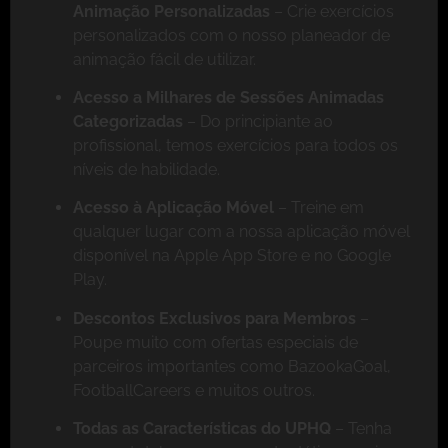
Animação Personalizadas
– Crie exercícios
personalizados com o nosso planeador de
animação fácil de utilizar.
Acesso a Milhares de Sessões Animadas
Categorizadas
– Do principiante ao
profissional, temos exercícios para todos os
níveis de habilidade.
Acesso à Aplicação Móvel
– Treine em
qualquer lugar com a nossa aplicação móvel
disponível na Apple App Store e no Google
Play.
Descontos Exclusivos para Membros
–
Poupe muito com ofertas especiais de
parceiros importantes como BazookaGoal,
FootballCareers e muitos outros.
Todas as Características do UPHQ
– Tenha