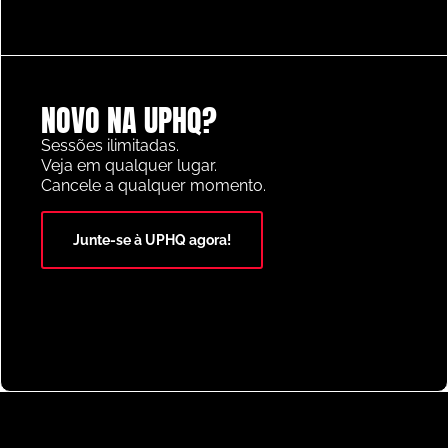
NOVO NA UPHQ?
Heading
,
Youth/Professional
Sessões ilimitadas.
S.L. Benfica Heading War Activity
Veja em qualquer lugar.
Cancele a qualquer momento.
Junte-se à UPHQ agora!
Defending
,
U9-U12
,
Youth/Professional
Jogo de Defesa do Triângulo do Benfica