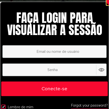
FAÇA LOGIN PARA
VISUALIZAR A SESSÃO
Goalkeeper
,
Youth/Professional
Benfica GK Desenvolvimento Lançamento
ao Ataque: Defesa de Escanteios
Dribbling
,
U5-U8
,
U9-U12
,
Warm Up
,
Youth/Professional
Conecte-se
Actividade de Aquecimento de Dribles do
SL Benfica
Forgot your password?
Lembre de mim