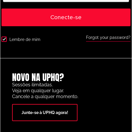
Conecte-se
Forgot your password?
Lembre de mim
Goalkeeper
,
Youth/Professional
Atividade de ativação de passes e saltos
do Columbus Crew SC
NOVO NA UPHQ?
Sessões ilimitadas.
Veja em qualquer lugar.
Cancele a qualquer momento.
PLATAFORMA DE RECURSOS FUTEBOL DO ANO 2025
Junte-se à UPHQ agora!