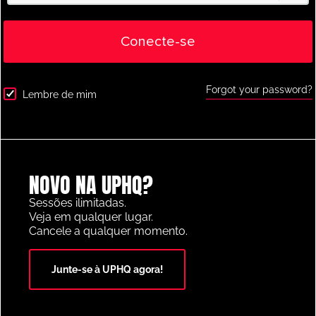
Conecte-se
Forgot your password?
Lembre de mim
Crossing and Finishing
,
Youth/Professional
Hibernian FC Cruzamento e Atividade de
Movimento de Finalização
NOVO NA UPHQ?
Sessões ilimitadas.
Veja em qualquer lugar.
Cancele a qualquer momento.
PLATAFORMA DE RECURSOS FUTEBOL DO ANO 2025
Junte-se à UPHQ agora!