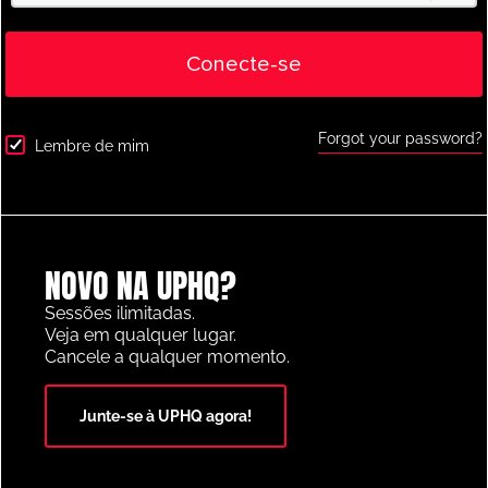
Conecte-se
Forgot your password?
Lembre de mim
latest session
,
Recently added
,
Tactics
James Shan – Three Goal Counter
Attacking Drill
NOVO NA UPHQ?
Sessões ilimitadas.
Veja em qualquer lugar.
Cancele a qualquer momento.
PLATAFORMA DE RECURSOS FUTEBOL DO ANO 2025
Junte-se à UPHQ agora!