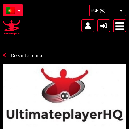
EUR (€)
De volta à loja