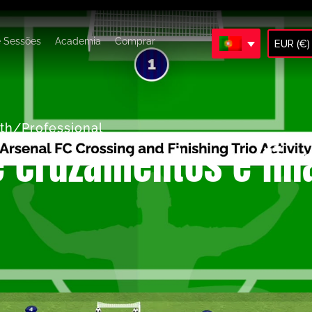
e Sessões
Academia
Comprar
EUR (€)
th/Professional
de cruzamentos e fin