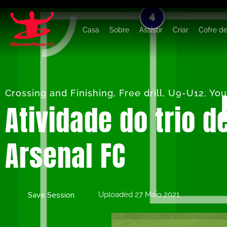
Casa
Sobre
Assistir
Criar
Cofre d
Crossing and Finishing
,
Free drill
,
U9-U12
,
You
Atividade do trio 
Arsenal FC
Save Session
Uploaded
27 Maio 2021