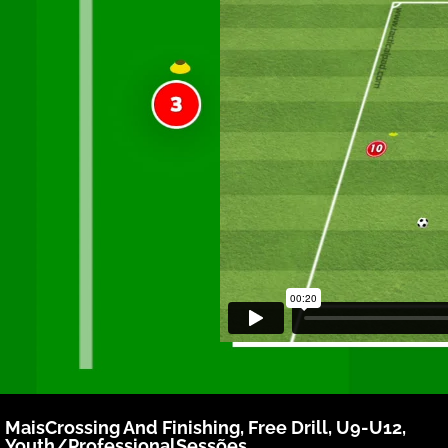
Mais
Crossing And Finishing
,
Free Drill
,
U9-U12
,
Youth/Professional
Sessões